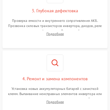
1500 ₽
Подробнее →
зарядки
3. Глубокая дефектовка
Поломка системы защиты
1000 ₽
Подробнее →
от перегрузок
Проверка емкости и внутреннего сопротивления АКБ.
Прозвонка силовых транзисторов инвертора, диодов, реле
Неисправность системы
переключения и трансформатора. Визуальный поиск вздутых
Подробнее
защиты от короткого
1500 ₽
Подробнее →
конденсаторов и прогаров на печатной плате.
замыкания
Повреждение системы
1000 ₽
Подробнее →
защиты от перегрева
Неисправность системы
защиты от
1500 ₽
Подробнее →
перенапряжения
4. Ремонт и замена компонентов
Установка новых аккумуляторных батарей с зачисткой
клемм. Выпаивание неисправных элементов инвертора или
цепи зарядки и монтаж новых радиодеталей.
Подробнее
Восстановление поврежденных токоведущих дорожек и
замена реле.