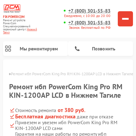
+7 (800) 301-55-83
Ежедневно, с 10:00 до 20:00
FIX-POWERCOM
Ремонт устройств
+7 (800) 301-55-83
PowerCom
Специализированный
Звонок бесплатный по РФ
cервисный центр г.
Нижний
Тагил
Мы ремонтируем
Позвонить
агиле
Ремонт ибп PowerCom King Pro RM KIN-1200AP LCD в Нижнем Тагиле
Ремонт ибп PowerCom King Pro RM
KIN-1200AP LCD в Нижнем Тагиле
от 380 руб.
Стоимость ремонта
Бесплатная диагностика
даже при отказе
Привезем и увезем ибп PowerCom King Pro RM
KIN-1200AP LCD сами
Гарантия на наши работы по ремонту ибп