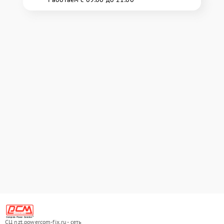
СЦ nzt.powercom-fix.ru - сеть