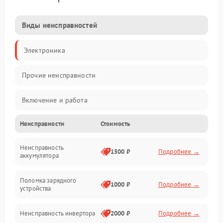
Виды неисправностей
Электроника
Прочие неисправности
Включение и работа
Неисправности
Стоимость
Работа с нагрузкой
Неисправность
Звук и индикация
1500 ₽
Подробнее →
аккумулятора
Питание и режимы
Поломка зарядного
1000 ₽
Подробнее →
устройства
Интерфейсы и связь
Неисправность инвертора
2000 ₽
Подробнее →