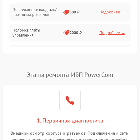
Температура и эксплуатация
Повреждение входных/
500 ₽
Подробнее →
выходных разъемов
Механические повреждения
Поломка платы
Механика
2000 ₽
Подробнее →
управления
Неисправность
3000 ₽
Подробнее →
трансформатора
Повреждение
Этапы ремонта ИБП PowerCom
500 ₽
Подробнее →
конденсаторов
Поломка предохранителя
100 ₽
Подробнее →
Неисправность системы
1000 ₽
Подробнее →
охлаждения
1. Первичная диагностика
Неисправность
500 ₽
Подробнее →
Внешний осмотр корпуса и разъемов. Подключение к сети,
индикаторов
проверка индикации, звуковых сигналов и кодов ошибок.