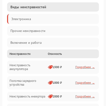
Виды неисправностей
Электроника
Прочие неисправности
Включение и работа
Неисправности
Стоимость
Работа с нагрузкой
Неисправность
Звук и индикация
1500 ₽
Подробнее →
аккумулятора
Питание и режимы
Поломка зарядного
1000 ₽
Подробнее →
устройства
Интерфейсы и связь
Неисправность инвертора
2000 ₽
Подробнее →
Температура и эксплуатация