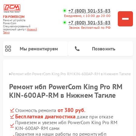
+7 (800) 301-55-83
Ежедневно, с 10:00 до 20:00
FIX-POWERCOM
Ремонт устройств
+7 (800) 301-55-83
PowerCom
Специализированный
Звонок бесплатный по РФ
cервисный центр г.
Нижний
Тагил
Мы ремонтируем
Позвонить
агиле
Ремонт ибп PowerCom King Pro RM KIN-600AP-RM в Нижнем Тагиле
Ремонт ибп PowerCom King Pro RM
KIN-600AP-RM в Нижнем Тагиле
от 380 руб.
Стоимость ремонта
Бесплатная диагностика
даже при отказе
Привезем и увезем ибп PowerCom King Pro RM
KIN-600AP-RM сами
Гарантия на наши работы по ремонту ибп