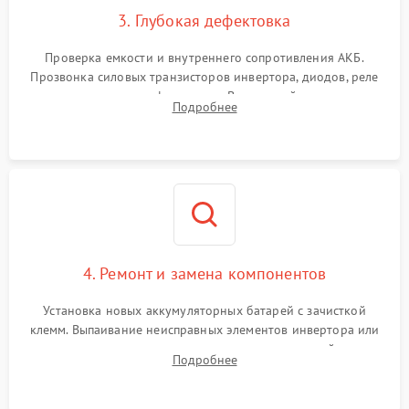
3. Глубокая дефектовка
Поломка системы защиты
1000 ₽
Подробнее →
от перегрузок
Проверка емкости и внутреннего сопротивления АКБ.
Прозвонка силовых транзисторов инвертора, диодов, реле
Неисправность системы
переключения и трансформатора. Визуальный поиск вздутых
Подробнее
защиты от короткого
1500 ₽
Подробнее →
конденсаторов и прогаров на печатной плате.
замыкания
Повреждение системы
1000 ₽
Подробнее →
защиты от перегрева
Неисправность системы
защиты от
1500 ₽
Подробнее →
перенапряжения
4. Ремонт и замена компонентов
Установка новых аккумуляторных батарей с зачисткой
клемм. Выпаивание неисправных элементов инвертора или
цепи зарядки и монтаж новых радиодеталей.
Подробнее
Восстановление поврежденных токоведущих дорожек и
замена реле.