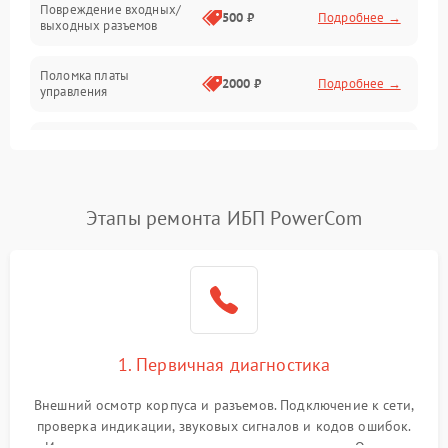
Повреждение входных/
500 ₽
Подробнее →
выходных разъемов
Механические повреждения
Поломка платы
Механика
2000 ₽
Подробнее →
управления
Неисправность
3000 ₽
Подробнее →
трансформатора
Повреждение
Этапы ремонта ИБП PowerCom
500 ₽
Подробнее →
конденсаторов
Поломка предохранителя
100 ₽
Подробнее →
Неисправность системы
1000 ₽
Подробнее →
охлаждения
1. Первичная диагностика
Неисправность
500 ₽
Подробнее →
Внешний осмотр корпуса и разъемов. Подключение к сети,
индикаторов
проверка индикации, звуковых сигналов и кодов ошибок.
Измерение входного и выходного напряжения. Оценка