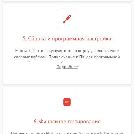
5. Сборка и программная настройка
Монтаж плат и аккумуляторов в корпус, подключение
силовых кабелей. Подключение к ПК для программной
калибровки констант батареи, настройки порогов
Подробнее
срабатывания AVR и сброса счетчиков старения АКБ.
6. Финальное тестирование
Проверка работы ИБП под тестовой нагрузкой. Имитация