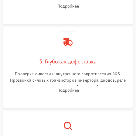
радиаторов и кулеров от пыли с помощью сжатого воздуха
Подробнее
и кистей для предотвращения перегрева и замыканий.
3. Глубокая дефектовка
Проверка емкости и внутреннего сопротивления АКБ.
Прозвонка силовых транзисторов инвертора, диодов, реле
переключения и трансформатора. Визуальный поиск вздутых
Подробнее
конденсаторов и прогаров на печатной плате.