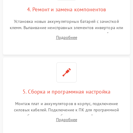
4. Ремонт и замена компонентов
Установка новых аккумуляторных батарей с зачисткой
клемм. Выпаивание неисправных элементов инвертора или
цепи зарядки и монтаж новых радиодеталей.
Подробнее
Восстановление поврежденных токоведущих дорожек и
замена реле.
5. Сборка и программная настройка
Монтаж плат и аккумуляторов в корпус, подключение
силовых кабелей. Подключение к ПК для программной
калибровки констант батареи, настройки порогов
Подробнее
срабатывания AVR и сброса счетчиков старения АКБ.