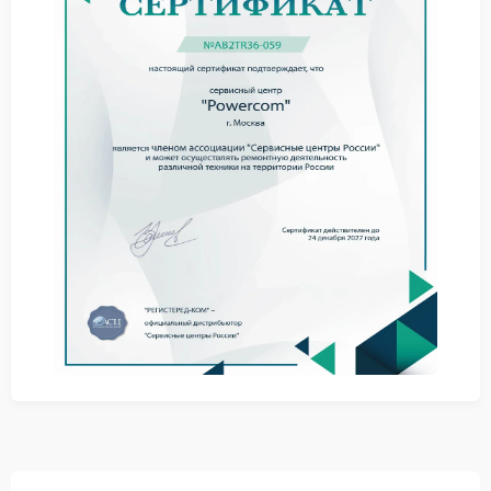
остается пустым.
Советы по первичной
диагностике
Прежде чем планировать ремонт Powercom,
попробуйте выполнить несколько шагов —
возможно, удастся устранить проблему без
вмешательства специалистов:
убедитесь, что батареи установлены правильно и
надежно закреплены;
проверьте уровень заряда батарей — возможно,
они полностью разряжены;
отключите все нагрузки, перезапустите ИБП и
протестируйте переключение в автономном
режиме;
ознакомьтесь с инструкцией: убедитесь, что
настройки ИБП соответствуют условиям
эксплуатации.
Ремонт в сервисном центре