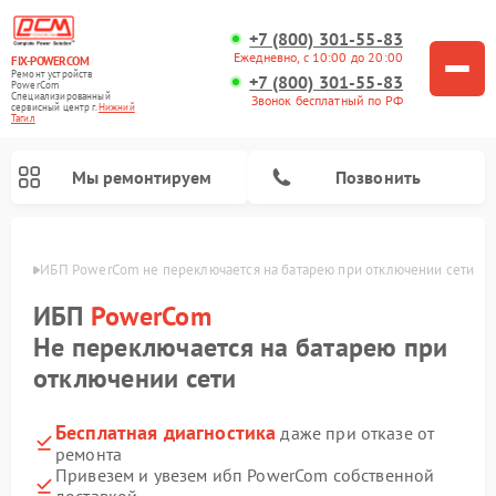
+7 (800) 301-55-83
Ежедневно, с 10:00 до 20:00
FIX-POWERCOM
Ремонт устройств
+7 (800) 301-55-83
PowerCom
Специализированный
Звонок бесплатный по РФ
cервисный центр г.
Нижний
Тагил
Мы ремонтируем
Позвонить
агиле
ИБП PowerCom не переключается на батарею при отключении сети
ИБП
PowerCom
Не переключается на батарею при
отключении сети
Бесплатная диагностика
даже при отказе от
ремонта
Привезем и увезем ибп PowerCom собственной