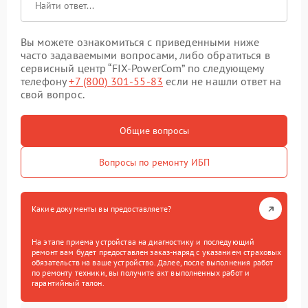
Вы можете ознакомиться с приведенными ниже
часто задаваемыми вопросами, либо обратиться в
сервисный центр “FIX-PowerCom” по следующему
телефону
+7 (800) 301-55-83
если не нашли ответ на
свой вопрос.
Общие вопросы
Вопросы по ремонту ИБП
Какие документы вы предоставляете?
На этапе приема устройства на диагностику и последующий
ремонт вам будет предоставлен заказ-наряд с указанием страховых
обязательств на ваше устройство. Далее, после выполнения работ
по ремонту техники, вы получите акт выполненных работ и
гарантийный талон.