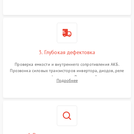
и кистей для предотвращения перегрева и замыканий.
3. Глубокая дефектовка
Проверка емкости и внутреннего сопротивления АКБ.
Прозвонка силовых транзисторов инвертора, диодов, реле
переключения и трансформатора. Визуальный поиск вздутых
Подробнее
конденсаторов и прогаров на печатной плате.