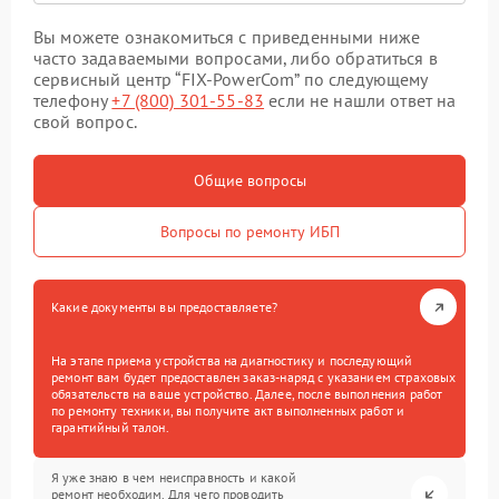
Вы можете ознакомиться с приведенными ниже
часто задаваемыми вопросами, либо обратиться в
сервисный центр “FIX-PowerCom” по следующему
телефону
+7 (800) 301-55-83
если не нашли ответ на
свой вопрос.
Общие вопросы
Вопросы по ремонту ИБП
Какие документы вы предоставляете?
На этапе приема устройства на диагностику и последующий
ремонт вам будет предоставлен заказ-наряд с указанием страховых
обязательств на ваше устройство. Далее, после выполнения работ
по ремонту техники, вы получите акт выполненных работ и
гарантийный талон.
Я уже знаю в чем неисправность и какой
ремонт необходим. Для чего проводить