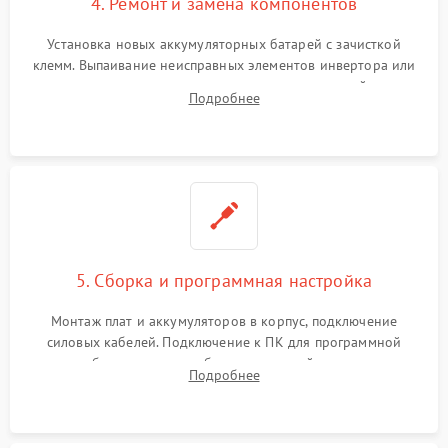
4. Ремонт и замена компонентов
Установка новых аккумуляторных батарей с зачисткой
клемм. Выпаивание неисправных элементов инвертора или
цепи зарядки и монтаж новых радиодеталей.
Подробнее
Восстановление поврежденных токоведущих дорожек и
замена реле.
5. Сборка и программная настройка
Монтаж плат и аккумуляторов в корпус, подключение
силовых кабелей. Подключение к ПК для программной
калибровки констант батареи, настройки порогов
Подробнее
срабатывания AVR и сброса счетчиков старения АКБ.