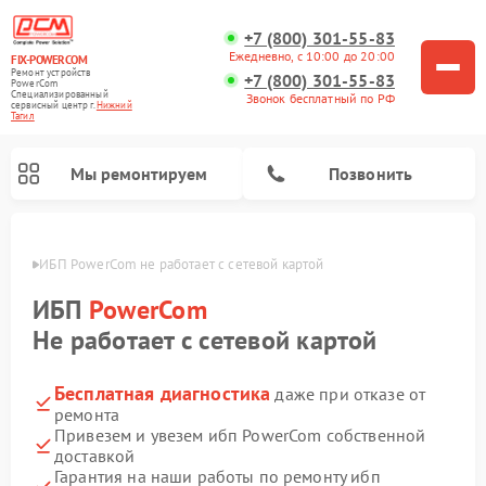
+7 (800) 301-55-83
Ежедневно, с 10:00 до 20:00
FIX-POWERCOM
Ремонт устройств
+7 (800) 301-55-83
PowerCom
Специализированный
Звонок бесплатный по РФ
cервисный центр г.
Нижний
Тагил
Мы ремонтируем
Позвонить
агиле
ИБП PowerCom не работает с сетевой картой
ИБП
PowerCom
Не работает с сетевой картой
Бесплатная диагностика
даже при отказе от
ремонта
Привезем и увезем ибп PowerCom собственной
доставкой
Гарантия на наши работы по ремонту ибп