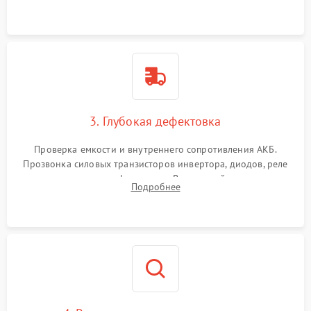
и кистей для предотвращения перегрева и замыканий.
3. Глубокая дефектовка
Проверка емкости и внутреннего сопротивления АКБ.
Прозвонка силовых транзисторов инвертора, диодов, реле
переключения и трансформатора. Визуальный поиск вздутых
Подробнее
конденсаторов и прогаров на печатной плате.