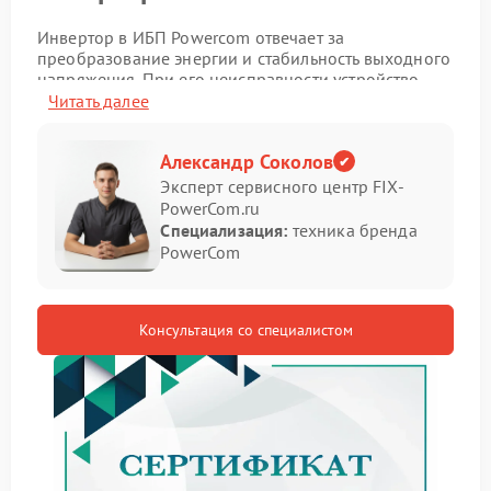
Инвертор в ИБП Powercom отвечает за
преобразование энергии и стабильность выходного
напряжения. При его неисправности устройство
теряет способность корректно поддерживать работу
Читать далее
подключенной техники, что отражается на общей
надежности системы.
Александр Соколов
Симптомы неисправности
Эксперт сервисного центр FIX-
PowerCom.ru
Специализация:
техника бренда
Определить проблему можно по следующим
PowerCom
признакам:
отсутствие выходного напряжения;
резкие отключения при переходе на батарею;
Консультация со специалистом
нестабильная работа оборудования;
появление ошибок на панели.
В подобных случаях ремонт Powercom требуется
для устранения нарушений в работе ключевого
элемента.
Причины и рекомендации