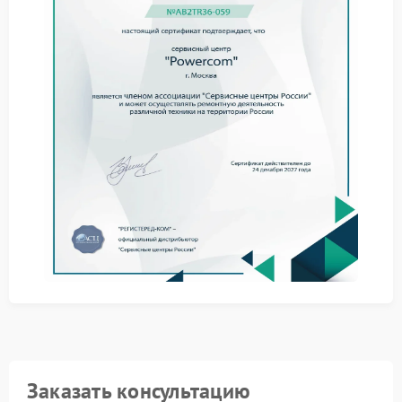
Причиной могут быть перегрев, износ электронных
компонентов или перегрузка. Нарушения в работе
инвертора напрямую влияют на стабильность
устройства.
Чтобы снизить риск возникновения проблемы,
соблюдайте следующие меры:
не превышайте допустимую нагрузку;
обеспечьте нормальную вентиляцию;
контролируйте состояние аккумулятора.
При первых признаках нестабильной работы
сервис Powercom позволяет своевременно выявить
неисправность и предотвратить ухудшение
состояния.
Обращение в сервисный центр
При нарушении работы инвертора оптимальным
решением становится сервисный центр Powercom.
Специалисты проводят диагностику и выполняют
Заказать консультацию