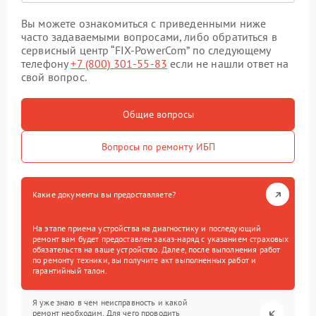
Вы можете ознакомиться с приведенными ниже
часто задаваемыми вопросами, либо обратиться в
сервисный центр “FIX-PowerCom” по следующему
телефону
+7 (800) 301-55-83
если не нашли ответ на
свой вопрос.
Общие вопросы
Вопросы по ремонту ИБП
Какие документы вы предоставляете?
На этапе приема устройства на диагностику и последующий
ремонт вам будет предоставлен заказ-наряд с указанием страховых
обязательств на ваше устройство. Далее, после выполнения работ
по ремонту техники, вы получите акт выполненных работ и
гарантийный талон.
Я уже знаю в чем неисправность и какой
ремонт необходим. Для чего проводить