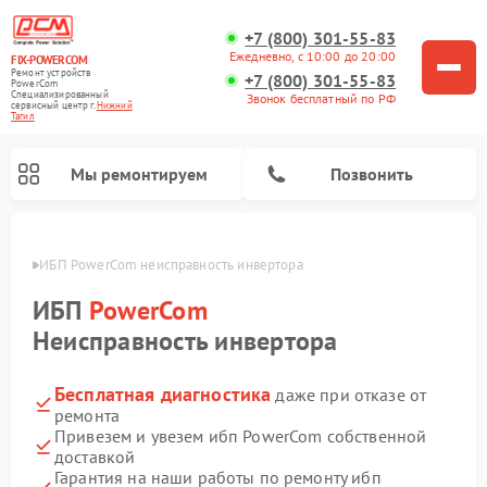
+7 (800) 301-55-83
Ежедневно, с 10:00 до 20:00
FIX-POWERCOM
Ремонт устройств
+7 (800) 301-55-83
PowerCom
Специализированный
Звонок бесплатный по РФ
cервисный центр г.
Нижний
Тагил
Мы ремонтируем
Позвонить
агиле
ИБП PowerCom неисправность инвертора
ИБП
PowerCom
Неисправность инвертора
Бесплатная диагностика
даже при отказе от
ремонта
Привезем и увезем ибп PowerCom собственной
доставкой
Гарантия на наши работы по ремонту ибп