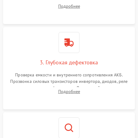
радиаторов и кулеров от пыли с помощью сжатого воздуха
Подробнее
и кистей для предотвращения перегрева и замыканий.
3. Глубокая дефектовка
Проверка емкости и внутреннего сопротивления АКБ.
Прозвонка силовых транзисторов инвертора, диодов, реле
переключения и трансформатора. Визуальный поиск вздутых
Подробнее
конденсаторов и прогаров на печатной плате.