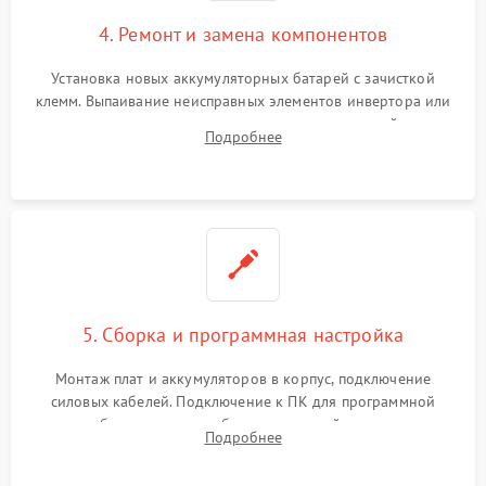
4. Ремонт и замена компонентов
Установка новых аккумуляторных батарей с зачисткой
клемм. Выпаивание неисправных элементов инвертора или
цепи зарядки и монтаж новых радиодеталей.
Подробнее
Восстановление поврежденных токоведущих дорожек и
замена реле.
5. Сборка и программная настройка
Монтаж плат и аккумуляторов в корпус, подключение
силовых кабелей. Подключение к ПК для программной
калибровки констант батареи, настройки порогов
Подробнее
срабатывания AVR и сброса счетчиков старения АКБ.