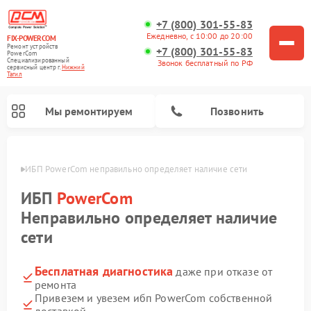
+7 (800) 301-55-83
Ежедневно, с 10:00 до 20:00
FIX-POWERCOM
Ремонт устройств
+7 (800) 301-55-83
PowerCom
Специализированный
Звонок бесплатный по РФ
cервисный центр г.
Нижний
Тагил
Мы ремонтируем
Позвонить
агиле
ИБП PowerCom неправильно определяет наличие сети
ИБП
PowerCom
Неправильно определяет наличие
сети
Бесплатная диагностика
даже при отказе от
ремонта
Привезем и увезем ибп PowerCom собственной