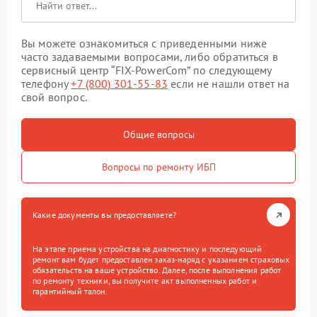
Вы можете ознакомиться с приведенными ниже
часто задаваемыми вопросами, либо обратиться в
сервисный центр “FIX-PowerCom” по следующему
телефону
+7 (800) 301-55-83
если не нашли ответ на
свой вопрос.
Общие вопросы
Вопросы по ремонту ИБП
Какие документы вы предоставляете?
На этапе приема устройства на диагностику и последующий
ремонт вам будет предоставлен заказ-наряд с указанием страховых
обязательств на ваше устройство. Далее, после выполнения работ
по ремонту техники, вы получите акт выполненных работ и
гарантийный талон.