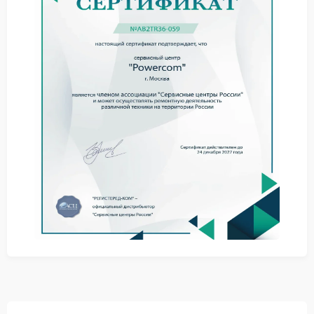
Советы по самостоятельным
действиям
Прежде чем планировать ремонт Powercom,
попробуйте простые шаги — они могут устранить
ложные срабатывания:
Отключите ИБП от сети и дайте ему постоять 10–
15 минут.
Подключите устройство напрямую к розетке — без
удлинителей и фильтров.
Проверьте напряжение в розетке с помощью
другого электроприбора.
Сбросьте настройки ИБП согласно инструкции
производителя.
Обращение в сервисный центр
Если проблема сохраняется, стоит обратиться в
сервисный центр Powercom. Специалисты сервиса
Powercom проведут диагностику и выявят причину
неверного определения сети. Часто дело в датчиках
напряжения или в сбоях управляющей электроники