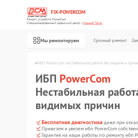
FIX-POWERCOM
Ремонт устройств PowerCom
Специализированный cервисный центр г.
Нижний Тагил
Мы ремонтируем
Срочный ремонт
Це
om в Нижнем Тагиле
ИБП PowerCom нестабильная работа без видимых прич
ИБП
PowerCom
Нестабильная работ
видимых причин
Бесплатная диагностика
даже при отказ
Привезем и увезем ибп PowerCom собстве
Гарантия на наши работы по ремонту ибп