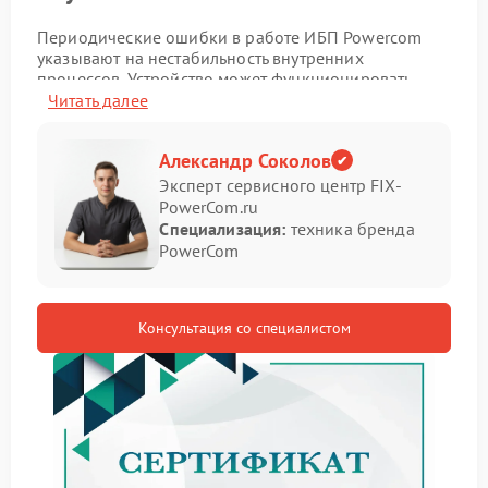
Периодические ошибки в работе ИБП Powercom
указывают на нестабильность внутренних
процессов. Устройство может функционировать
нормально, но внезапные сбои нарушают его
Читать далее
предсказуемость и создают риск для подключенной
техники.
Александр Соколов
Симптомы неисправности
Эксперт сервисного центр FIX-
PowerCom.ru
Специализация:
техника бренда
Распознать проблему можно по следующим
PowerCom
признакам:
появление случайных кодов ошибок;
перезапуск без внешних причин;
Консультация со специалистом
нестабильная индикация;
кратковременные отключения нагрузки.
В таких ситуациях ремонт Powercom требуется для
устранения внутренних нарушений и стабилизации
работы устройства.
Причины и рекомендации