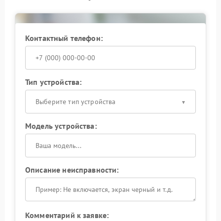
изношенных элементов.
Ранняя диагностика снижает риск серьезных
поломок. Обратитесь к специалистам при первых
сбоях, чтобы сохранить стабильную работу
Контактный телефон:
оборудования.
Тип устройства:
Выберите тип устройства
Модель устройства:
Описание неисправности:
Комментарий к заявке: