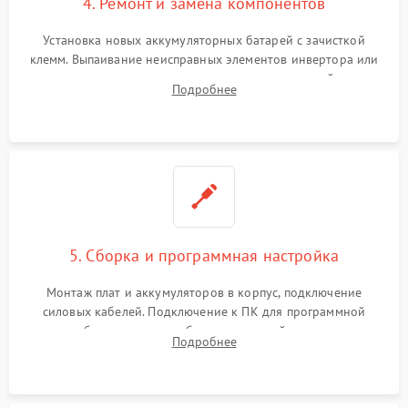
4. Ремонт и замена компонентов
Установка новых аккумуляторных батарей с зачисткой
клемм. Выпаивание неисправных элементов инвертора или
цепи зарядки и монтаж новых радиодеталей.
Подробнее
Восстановление поврежденных токоведущих дорожек и
замена реле.
5. Сборка и программная настройка
Монтаж плат и аккумуляторов в корпус, подключение
силовых кабелей. Подключение к ПК для программной
калибровки констант батареи, настройки порогов
Подробнее
срабатывания AVR и сброса счетчиков старения АКБ.