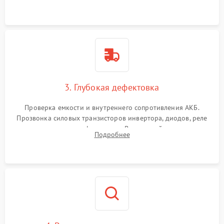
и кистей для предотвращения перегрева и замыканий.
3. Глубокая дефектовка
Проверка емкости и внутреннего сопротивления АКБ.
Прозвонка силовых транзисторов инвертора, диодов, реле
переключения и трансформатора. Визуальный поиск вздутых
Подробнее
конденсаторов и прогаров на печатной плате.