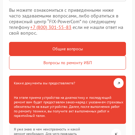
Вы можете ознакомиться с приведенными ниже
часто задаваемыми вопросами, либо обратиться в
сервисный центр “FIX-PowerCom” по следующему
телефону
+7 (800) 301-55-83
если не нашли ответ на
свой вопрос.
Общие вопросы
Вопросы по ремонту ИБП
Какие документы вы предоставляете?
На этапе приема устройства на диагностику и последующий
ремонт вам будет предоставлен заказ-наряд с указанием страховых
обязательств на ваше устройство. Далее, после выполнения работ
по ремонту техники, вы получите акт выполненных работ и
гарантийный талон.
Я уже знаю в чем неисправность и какой
ремонт необходим. Для чего проводить