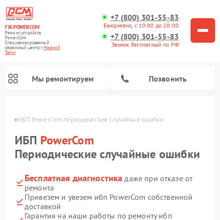
+7 (800) 301-55-83
Ежедневно, с 10:00 до 20:00
FIX-POWERCOM
Ремонт устройств
+7 (800) 301-55-83
PowerCom
Специализированный
Звонок бесплатный по РФ
cервисный центр г.
Нижний
Тагил
Мы ремонтируем
Позвонить
агиле
ИБП PowerCom периодические случайные ошибки
ИБП
PowerCom
Периодические случайные ошибки
Бесплатная диагностика
даже при отказе от
ремонта
Привезем и увезем ибп PowerCom собственной
доставкой
Гарантия на наши работы по ремонту ибп