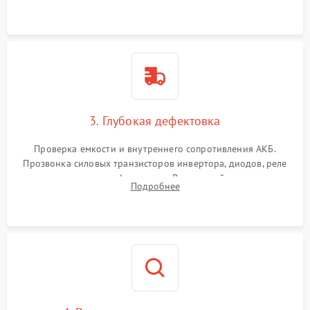
и кистей для предотвращения перегрева и замыканий.
3. Глубокая дефектовка
Проверка емкости и внутреннего сопротивления АКБ.
Прозвонка силовых транзисторов инвертора, диодов, реле
переключения и трансформатора. Визуальный поиск вздутых
Подробнее
конденсаторов и прогаров на печатной плате.