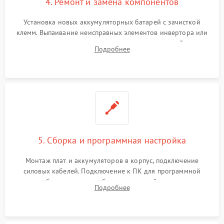
4. Ремонт и замена компонентов
Установка новых аккумуляторных батарей с зачисткой
клемм. Выпаивание неисправных элементов инвертора или
цепи зарядки и монтаж новых радиодеталей.
Подробнее
Восстановление поврежденных токоведущих дорожек и
замена реле.
5. Сборка и программная настройка
Монтаж плат и аккумуляторов в корпус, подключение
силовых кабелей. Подключение к ПК для программной
калибровки констант батареи, настройки порогов
Подробнее
срабатывания AVR и сброса счетчиков старения АКБ.