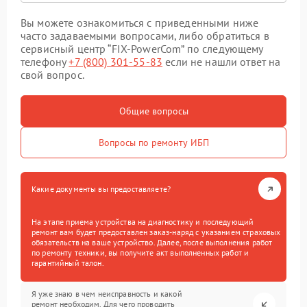
Вы можете ознакомиться с приведенными ниже
часто задаваемыми вопросами, либо обратиться в
сервисный центр “FIX-PowerCom” по следующему
телефону
+7 (800) 301-55-83
если не нашли ответ на
свой вопрос.
Общие вопросы
Вопросы по ремонту ИБП
Какие документы вы предоставляете?
На этапе приема устройства на диагностику и последующий
ремонт вам будет предоставлен заказ-наряд с указанием страховых
обязательств на ваше устройство. Далее, после выполнения работ
по ремонту техники, вы получите акт выполненных работ и
гарантийный талон.
Я уже знаю в чем неисправность и какой
ремонт необходим. Для чего проводить