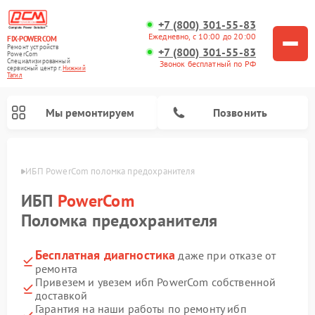
+7 (800) 301-55-83
Ежедневно, с 10:00 до 20:00
FIX-POWERCOM
Ремонт устройств
+7 (800) 301-55-83
PowerCom
Специализированный
Звонок бесплатный по РФ
cервисный центр г.
Нижний
Тагил
Мы ремонтируем
Позвонить
агиле
ИБП PowerCom поломка предохранителя
ИБП
PowerCom
Поломка предохранителя
Бесплатная диагностика
даже при отказе от
ремонта
Привезем и увезем ибп PowerCom собственной
доставкой
Гарантия на наши работы по ремонту ибп