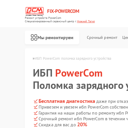
FIX-POWERCOM
Ремонт устройств PowerCom
Специализированный cервисный центр г.
Нижний Тагил
Мы ремонтируем
Срочный ремонт
Це
om в Нижнем Тагиле
ИБП PowerCom поломка зарядного устройства
ИБП
PowerCom
Поломка зарядного 
Бесплатная диагностика
даже при отказ
Привезем и увезем ибп PowerCom собстве
Гарантия на наши работы по ремонту ибп
Срочный ремонт ибп PowerCom в течении 
20%
Скидка для вас до