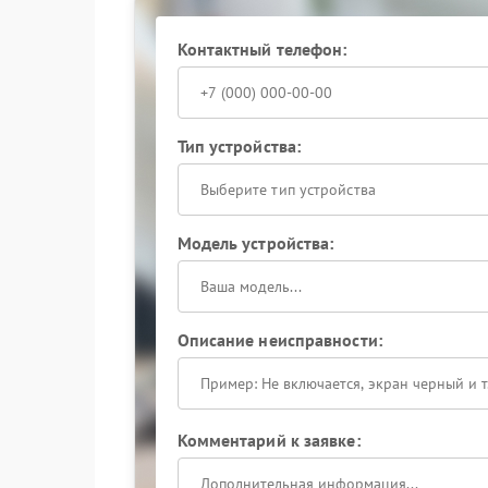
Обращение в сервисный цен
Контактный телефон:
При выходе из строя зарядного блока оптима
Powercom. Специалисты выполняют диагностик
компонентов.
Тип устройства:
Не игнорируйте признаки неисправности: св
стабильную работу оборудования и избежать д
Выберите тип устройства
Модель устройства:
Описание неисправности:
Комментарий к заявке: