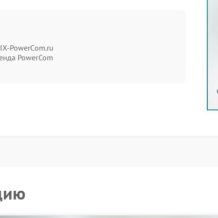
ризнакам:
ся;
FIX-PowerCom.ru
енда PowerCom
для восстановления нормальной работы системы
рев или скачки напряжения. Нарушение работы
ккумулятора.
еры:
лах нагрузки;
цию
Powercom позволяет определить проблему и
а.