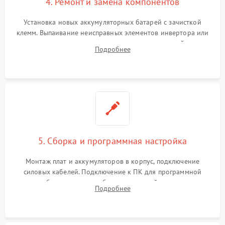
4. Ремонт и замена компонентов
Установка новых аккумуляторных батарей с зачисткой
клемм. Выпаивание неисправных элементов инвертора или
цепи зарядки и монтаж новых радиодеталей.
Подробнее
Восстановление поврежденных токоведущих дорожек и
замена реле.
5. Сборка и программная настройка
Монтаж плат и аккумуляторов в корпус, подключение
силовых кабелей. Подключение к ПК для программной
калибровки констант батареи, настройки порогов
Подробнее
срабатывания AVR и сброса счетчиков старения АКБ.