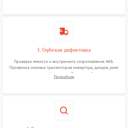
и кистей для предотвращения перегрева и замыканий.
3. Глубокая дефектовка
Проверка емкости и внутреннего сопротивления АКБ.
Прозвонка силовых транзисторов инвертора, диодов, реле
переключения и трансформатора. Визуальный поиск вздутых
Подробнее
конденсаторов и прогаров на печатной плате.