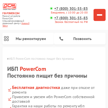
+7 (800) 301-55-83
Ежедневно, с 10:00 до 20:00
FIX-POWERCOM
Ремонт устройств
+7 (800) 301-55-83
PowerCom
Специализированный
Звонок бесплатный по РФ
cервисный центр г.
Нижний
Тагил
Мы ремонтируем
Позвонить
агиле
ИБП PowerCom постоянно пищит без причины
ИБП
PowerCom
Постоянно пищит без причины
Бесплатная диагностика
даже при отказе от
ремонта
Привезем и увезем ибп PowerCom собственной
доставкой
Гарантия на наши работы по ремонту ибп