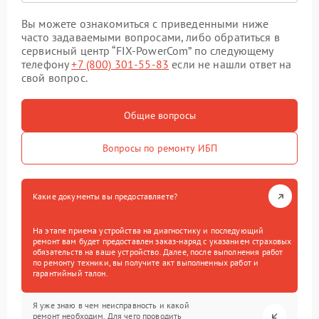
Вы можете ознакомиться с приведенными ниже
часто задаваемыми вопросами, либо обратиться в
сервисный центр “FIX-PowerCom” по следующему
телефону
+7 (800) 301-55-83
если не нашли ответ на
свой вопрос.
Общие вопросы
Вопросы по ремонту ИБП
Какие документы вы предоставляете?
На этапе приема устройства на диагностику и последующий
ремонт вам будет предоставлен заказ-наряд с указанием страховых
обязательств на ваше устройство. Далее, после выполнения работ
по ремонту техники, вы получите акт выполненных работ и
гарантийный талон.
Я уже знаю в чем неисправность и какой
ремонт необходим. Для чего проводить