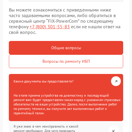
Вы можете ознакомиться с приведенными ниже
часто задаваемыми вопросами, либо обратиться в
сервисный центр “FIX-PowerCom” по следующему
телефону
+7 (800) 301-55-83
если не нашли ответ на
свой вопрос.
Общие вопросы
Вопросы по ремонту ИБП
Какие документы вы предоставляете?
На этапе приема устройства на диагностику и последующий
ремонт вам будет предоставлен заказ-наряд с указанием страховых
обязательств на ваше устройство. Далее, после выполнения работ
по ремонту техники, вы получите акт выполненных работ и
гарантийный талон.
Я уже знаю в чем неисправность и какой
ремонт необходим. Для чего проводить