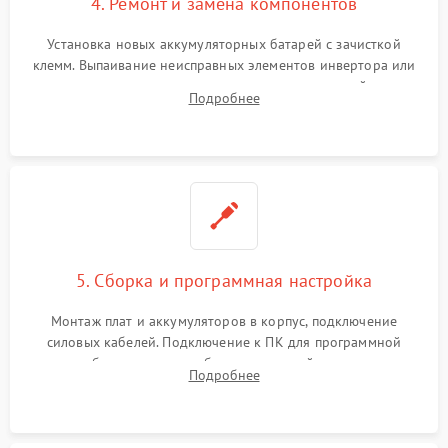
4. Ремонт и замена компонентов
Установка новых аккумуляторных батарей с зачисткой
клемм. Выпаивание неисправных элементов инвертора или
цепи зарядки и монтаж новых радиодеталей.
Подробнее
Восстановление поврежденных токоведущих дорожек и
замена реле.
5. Сборка и программная настройка
Монтаж плат и аккумуляторов в корпус, подключение
силовых кабелей. Подключение к ПК для программной
калибровки констант батареи, настройки порогов
Подробнее
срабатывания AVR и сброса счетчиков старения АКБ.