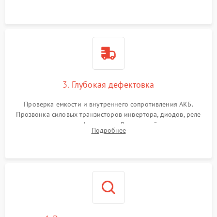
и кистей для предотвращения перегрева и замыканий.
3. Глубокая дефектовка
Проверка емкости и внутреннего сопротивления АКБ.
Прозвонка силовых транзисторов инвертора, диодов, реле
переключения и трансформатора. Визуальный поиск вздутых
Подробнее
конденсаторов и прогаров на печатной плате.