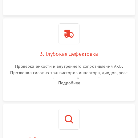
и кистей для предотвращения перегрева и замыканий.
3. Глубокая дефектовка
Проверка емкости и внутреннего сопротивления АКБ.
Прозвонка силовых транзисторов инвертора, диодов, реле
переключения и трансформатора. Визуальный поиск вздутых
Подробнее
конденсаторов и прогаров на печатной плате.