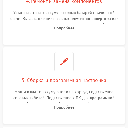
4. Ремонт и замена компонентов
Установка новых аккумуляторных батарей с зачисткой
клемм. Выпаивание неисправных элементов инвертора или
цепи зарядки и монтаж новых радиодеталей.
Подробнее
Восстановление поврежденных токоведущих дорожек и
замена реле.
5. Сборка и программная настройка
Монтаж плат и аккумуляторов в корпус, подключение
силовых кабелей. Подключение к ПК для программной
калибровки констант батареи, настройки порогов
Подробнее
срабатывания AVR и сброса счетчиков старения АКБ.