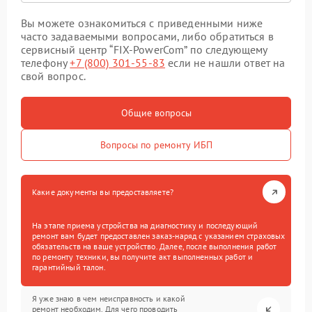
Вы можете ознакомиться с приведенными ниже
часто задаваемыми вопросами, либо обратиться в
сервисный центр “FIX-PowerCom” по следующему
телефону
+7 (800) 301-55-83
если не нашли ответ на
свой вопрос.
Общие вопросы
Вопросы по ремонту ИБП
Какие документы вы предоставляете?
На этапе приема устройства на диагностику и последующий
ремонт вам будет предоставлен заказ-наряд с указанием страховых
обязательств на ваше устройство. Далее, после выполнения работ
по ремонту техники, вы получите акт выполненных работ и
гарантийный талон.
Я уже знаю в чем неисправность и какой
ремонт необходим. Для чего проводить