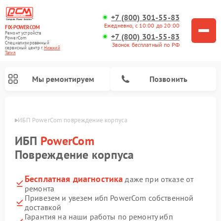
+7 (800) 301-55-83
Ежедневно, с 10:00 до 20:00
FIX-POWERCOM
Ремонт устройств
+7 (800) 301-55-83
PowerCom
Специализированный
Звонок бесплатный по РФ
cервисный центр г.
Нижний
Тагил
Мы ремонтируем
Позвонить
агиле
ИБП PowerCom повреждение корпуса
ИБП
PowerCom
Повреждение корпуса
Бесплатная диагностика
даже при отказе от
ремонта
Привезем и увезем ибп PowerCom собственной
доставкой
Гарантия на наши работы по ремонту ибп