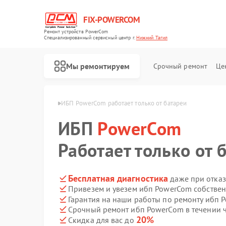
FIX-POWERCOM
Ремонт устройств PowerCom
Специализированный cервисный центр г.
Нижний Тагил
Мы ремонтируем
Срочный ремонт
Це
om в Нижнем Тагиле
ИБП PowerCom работает только от батареи
ИБП
PowerCom
Работает только от 
Бесплатная диагностика
даже при отказ
Привезем и увезем ибп PowerCom собстве
Гарантия на наши работы по ремонту ибп
Срочный ремонт ибп PowerCom в течении 
20%
Скидка для вас до