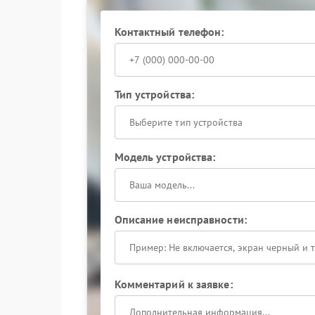
Ремонт в сервисном центре
Контактный телефон:
Если самостоятельные действия не помогли в
обратитесь в сервисный центр Powercom. Спец
определят причину сбоя и выполнят необход
блок питания, платы, реле переключения — и
Тип устройства:
работы.
Надежная работа техники начинается с испра
Выберите тип устройства
доверьте ремонт Powercom профессионалам и 
Модель устройства:
Описание неисправности:
Комментарий к заявке: