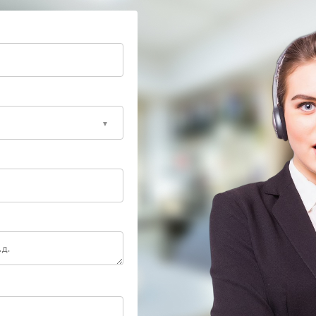
ернуть ИБП Powercom к нормальной работе,
иалисты сервиса Powercom проведут диагностику,
имый ремонт. Они проверят ключевые компоненты:
 восстановят корректное взаимодействие режимов
вного ИБП. Не оставляйте проблему без внимания —
обеспечьте стабильную защиту оборудования!