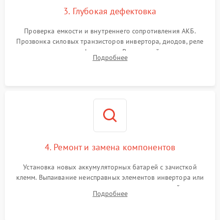
3. Глубокая дефектовка
Поломка системы защиты
1000 ₽
Подробнее →
от перегрузок
Проверка емкости и внутреннего сопротивления АКБ.
Прозвонка силовых транзисторов инвертора, диодов, реле
Неисправность системы
переключения и трансформатора. Визуальный поиск вздутых
Подробнее
защиты от короткого
1500 ₽
Подробнее →
конденсаторов и прогаров на печатной плате.
замыкания
Повреждение системы
1000 ₽
Подробнее →
защиты от перегрева
Неисправность системы
защиты от
1500 ₽
Подробнее →
перенапряжения
4. Ремонт и замена компонентов
Установка новых аккумуляторных батарей с зачисткой
клемм. Выпаивание неисправных элементов инвертора или
цепи зарядки и монтаж новых радиодеталей.
Подробнее
Восстановление поврежденных токоведущих дорожек и
замена реле.