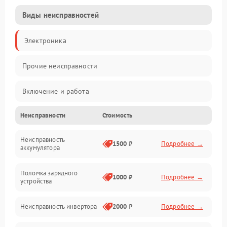
Виды неисправностей
Электроника
Прочие неисправности
Включение и работа
Неисправности
Стоимость
Работа с нагрузкой
Неисправность
Звук и индикация
1500 ₽
Подробнее →
аккумулятора
Питание и режимы
Поломка зарядного
1000 ₽
Подробнее →
устройства
Интерфейсы и связь
Неисправность инвертора
2000 ₽
Подробнее →
Температура и эксплуатация