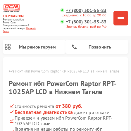
+7 (800) 301-55-83
Ежедневно, с 10:00 до 20:00
FIX-POWERCOM
Ремонт устройств
+7 (800) 301-55-83
PowerCom
Специализированный
Звонок бесплатный по РФ
cервисный центр г.
Нижний
Тагил
Мы ремонтируем
Позвонить
агиле
Ремонт ибп PowerCom Raptor RPT-1025AP LCD в Нижнем Тагиле
Ремонт ибп PowerCom Raptor RPT-
1025AP LCD в Нижнем Тагиле
от 380 руб.
Стоимость ремонта
Бесплатная диагностика
даже при отказе
Привезем и увезем ибп PowerCom Raptor RPT-
1025AP LCD сами
Гарантия на наши работы по ремонту ибп