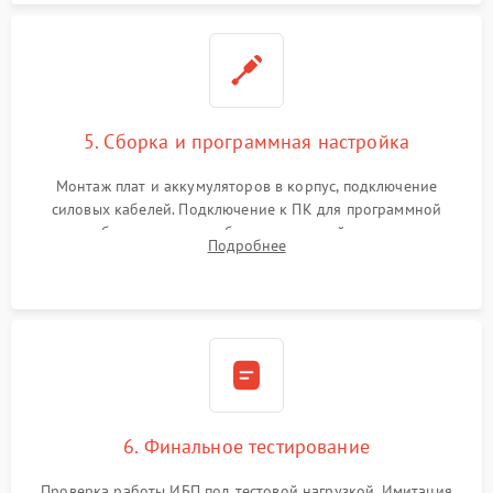
5. Сборка и программная настройка
Монтаж плат и аккумуляторов в корпус, подключение
силовых кабелей. Подключение к ПК для программной
калибровки констант батареи, настройки порогов
Подробнее
срабатывания AVR и сброса счетчиков старения АКБ.
6. Финальное тестирование
Проверка работы ИБП под тестовой нагрузкой. Имитация