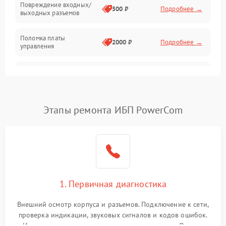
Повреждение входных/
500 ₽
Подробнее →
выходных разъемов
Механические повреждения
Поломка платы
Механика
2000 ₽
Подробнее →
управления
Неисправность
3000 ₽
Подробнее →
трансформатора
Повреждение
Этапы ремонта ИБП PowerCom
500 ₽
Подробнее →
конденсаторов
Поломка предохранителя
100 ₽
Подробнее →
Неисправность системы
1000 ₽
Подробнее →
охлаждения
1. Первичная диагностика
Неисправность
500 ₽
Подробнее →
Внешний осмотр корпуса и разъемов. Подключение к сети,
индикаторов
проверка индикации, звуковых сигналов и кодов ошибок.
Измерение входного и выходного напряжения. Оценка