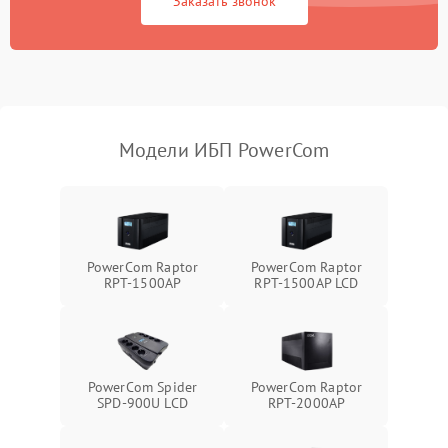
Заказать звонок
Неисправность
500 ₽
Подробнее →
индикаторов
Поломка фильтров
1000 ₽
Подробнее →
(EMI/EMC)
Модели ИБП PowerCom
Неисправность системы
1500 ₽
Подробнее →
защиты
Неисправность системы
2000 ₽
Подробнее →
стабилизации
PowerCom Raptor
PowerCom Raptor
RPT-1500AP
RPT-1500AP LCD
Поломка системы
автоматического
1500 ₽
Подробнее →
переключения
Неисправность системы
PowerCom Spider
PowerCom Raptor
1500 ₽
Подробнее →
мониторинга
SPD-900U LCD
RPT-2000AP