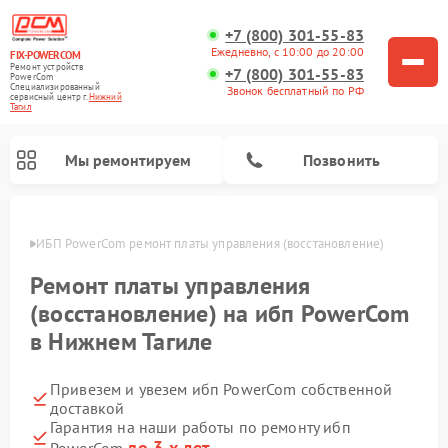
+7 (800) 301-55-83
Ежедневно, с 10:00 до 20:00
FIX-POWERCOM
Ремонт устройств
+7 (800) 301-55-83
PowerCom
Специализированный
Звонок бесплатный по РФ
cервисный центр г.
Нижний
Тагил
Мы ремонтируем
Позвонить
агиле
ИБП PowerCom ремонт платы управления (восстановление)
Ремонт платы управления
(восстановление) на ибп PowerCom
в Нижнем Тагиле
Привезем и увезем ибп PowerCom собственной
доставкой
Гарантия на наши работы по ремонту ибп
до 3-х лет