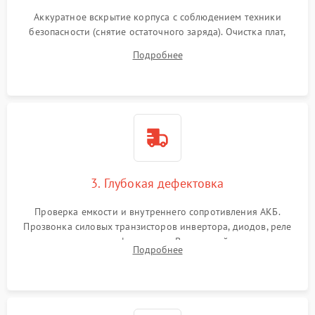
Аккуратное вскрытие корпуса с соблюдением техники
безопасности (снятие остаточного заряда). Очистка плат,
радиаторов и кулеров от пыли с помощью сжатого воздуха
Подробнее
и кистей для предотвращения перегрева и замыканий.
3. Глубокая дефектовка
Проверка емкости и внутреннего сопротивления АКБ.
Прозвонка силовых транзисторов инвертора, диодов, реле
переключения и трансформатора. Визуальный поиск вздутых
Подробнее
конденсаторов и прогаров на печатной плате.