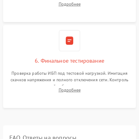
калибровки констант батареи, настройки порогов
Подробнее
срабатывания AVR и сброса счетчиков старения АКБ.
6. Финальное тестирование
Проверка работы ИБП под тестовой нагрузкой. Имитация
скачков напряжения и полного отключения сети. Контроль
времени автономной работы, температурного режима и
Подробнее
корректности формы выходного сигнала.
FAQ. Ответы на вопросы