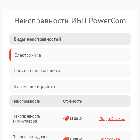
Неисправности ИБП PowerCom
Виды неисправностей
Электроника
Прочие неисправности
Включение и работа
Неисправности
Стоимость
Работа с нагрузкой
Неисправность
Звук и индикация
1500 ₽
Подробнее →
аккумулятора
Питание и режимы
Поломка зарядного
1000 ₽
Подробнее →