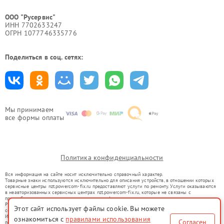
ООО "Русервис"
ИНН 7702633247
ОГРН 1077746335776
Поделиться в соц. сетях:
Мы принимаем
все формы оплаты
Политика конфиденциальности
Вся информация на сайте носит исключительно справочный характер.
Товарные знаки используются исключительно для описания устройств, в отношении которых
сервисные центры nzt.powercom-fix.ru предоставляют услуги по ремонту. Услуги оказываются
в неавторизованных сервисных центрах nzt.powercom-fix.ru, которые не связаны с
правообладателями товарных знаков или их официальными представителями.
Ремонт осуществляется для устройств, уже введенных в гражданский оборот в соответствии
Этот сайт использует файлы cookie. Вы можете
со статьей 1487 ГК РФ.
Использование товарных знаков не преследует цели индивидуализации услуг или введения
ознакомиться с
правилами использования
Согласен
потребителей в заблуждение, а служит для информирования о предоставляемых услугах по