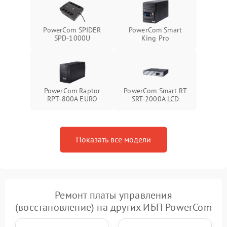
Повреждение внутренних
500 ₽
Подробнее →
проводов
PowerCom SPIDER
PowerCom Smart
Неисправность системы
SPD-1000U
King Pro
1500 ₽
Подробнее →
зарядки
Поломка системы защиты
1000 ₽
Подробнее →
от перегрузок
PowerCom Raptor
PowerCom Smart RT
RPT-800A EURO
SRT-2000A LCD
Неисправность системы
защиты от короткого
1500 ₽
Подробнее →
замыкания
Показать все модели
Повреждение системы
1000 ₽
Подробнее →
защиты от перегрева
Неисправность системы
защиты от
1500 ₽
Подробнее →
перенапряжения
Ремонт платы управления
(восстановление) на других ИБП PowerCom