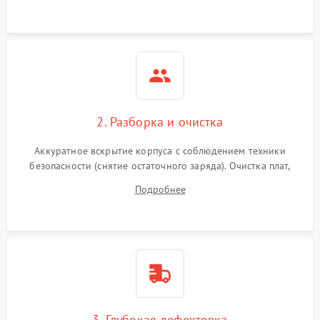
нагрузки.
2. Разборка и очистка
Аккуратное вскрытие корпуса с соблюдением техники
безопасности (снятие остаточного заряда). Очистка плат,
радиаторов и кулеров от пыли с помощью сжатого воздуха
Подробнее
и кистей для предотвращения перегрева и замыканий.
3. Глубокая дефектовка