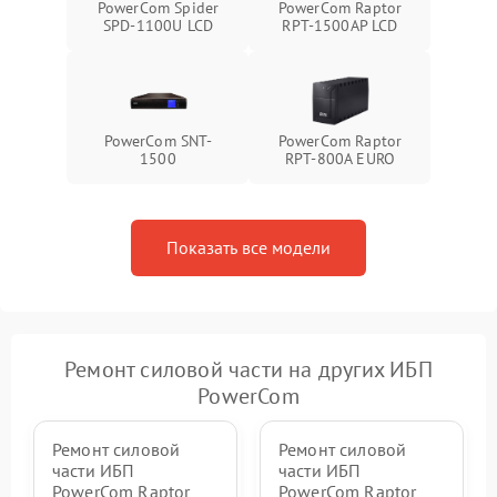
PowerCom Spider
PowerCom Raptor
Неисправность системы
SPD-1100U LCD
RPT-1500AP LCD
1500 ₽
Подробнее →
зарядки
Поломка системы защиты
1000 ₽
Подробнее →
от перегрузок
PowerCom SNT-
PowerCom Raptor
1500
RPT-800A EURO
Неисправность системы
защиты от короткого
1500 ₽
Подробнее →
замыкания
Показать все модели
Повреждение системы
1000 ₽
Подробнее →
защиты от перегрева
Неисправность системы
защиты от
1500 ₽
Подробнее →
перенапряжения
Ремонт силовой части на других ИБП
PowerCom
Ремонт силовой
Ремонт силовой
части ИБП
части ИБП
PowerCom Raptor
PowerCom Raptor