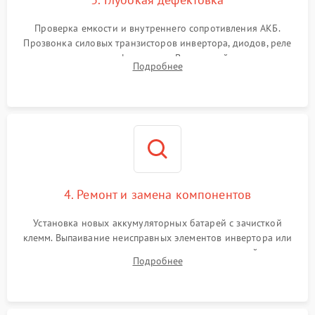
Проверка емкости и внутреннего сопротивления АКБ.
Прозвонка силовых транзисторов инвертора, диодов, реле
переключения и трансформатора. Визуальный поиск вздутых
Подробнее
конденсаторов и прогаров на печатной плате.
4. Ремонт и замена компонентов
Установка новых аккумуляторных батарей с зачисткой
клемм. Выпаивание неисправных элементов инвертора или
цепи зарядки и монтаж новых радиодеталей.
Подробнее
Восстановление поврежденных токоведущих дорожек и
замена реле.