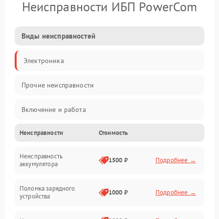
Неисправности ИБП PowerCom
Виды неисправностей
Электроника
Прочие неисправности
Включение и работа
Неисправности
Стоимость
Работа с нагрузкой
Неисправность
Звук и индикация
1500 ₽
Подробнее →
аккумулятора
Питание и режимы
Поломка зарядного
1000 ₽
Подробнее →
устройства
Интерфейсы и связь