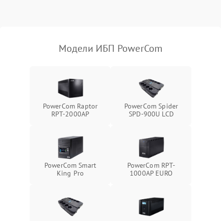
индикаторов
Поломка фильтров
1000 ₽
Подробнее →
(EMI/EMC)
Модели ИБП PowerCom
Неисправность системы
1500 ₽
Подробнее →
защиты
Неисправность системы
2000 ₽
Подробнее →
стабилизации
PowerCom Raptor
PowerCom Spider
RPT-2000AP
SPD-900U LCD
Поломка системы
автоматического
1500 ₽
Подробнее →
переключения
Неисправность системы
PowerCom Smart
PowerCom RPT-
1500 ₽
Подробнее →
мониторинга
King Pro
1000AР EURO
Повреждение внутренних
500 ₽
Подробнее →
проводов