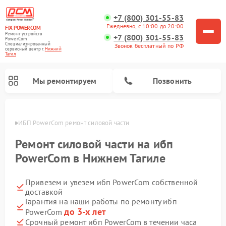
+7 (800) 301-55-83
Ежедневно, с 10:00 до 20:00
FIX-POWERCOM
Ремонт устройств
+7 (800) 301-55-83
PowerCom
Специализированный
Звонок бесплатный по РФ
cервисный центр г.
Нижний
Тагил
Мы ремонтируем
Позвонить
агиле
ИБП PowerCom ремонт силовой части
Ремонт силовой части на ибп
PowerCom в Нижнем Тагиле
Привезем и увезем ибп PowerCom собственной
доставкой
Гарантия на наши работы по ремонту ибп
до 3-х лет
PowerCom
Срочный ремонт ибп PowerCom в течении часа