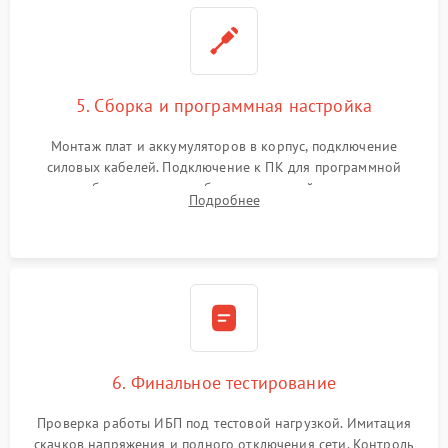
5. Сборка и программная настройка
Монтаж плат и аккумуляторов в корпус, подключение
силовых кабелей. Подключение к ПК для программной
калибровки констант батареи, настройки порогов
Подробнее
срабатывания AVR и сброса счетчиков старения АКБ.
6. Финальное тестирование
Проверка работы ИБП под тестовой нагрузкой. Имитация
скачков напряжения и полного отключения сети. Контроль