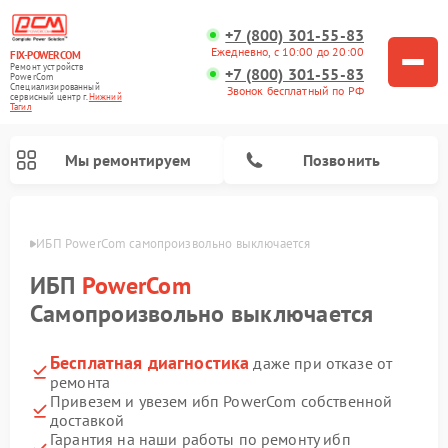
+7 (800) 301-55-83
Ежедневно, с 10:00 до 20:00
FIX-POWERCOM
Ремонт устройств
+7 (800) 301-55-83
PowerCom
Специализированный
Звонок бесплатный по РФ
cервисный центр г.
Нижний
Тагил
Мы ремонтируем
Позвонить
агиле
ИБП PowerCom самопроизвольно выключается
ИБП
PowerCom
Самопроизвольно выключается
Бесплатная диагностика
даже при отказе от
ремонта
Привезем и увезем ибп PowerCom собственной
доставкой
Гарантия на наши работы по ремонту ибп