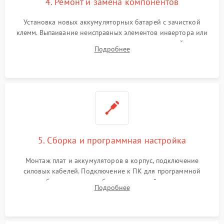
4. Ремонт и замена компонентов
Установка новых аккумуляторных батарей с зачисткой
клемм. Выпаивание неисправных элементов инвертора или
цепи зарядки и монтаж новых радиодеталей.
Подробнее
Восстановление поврежденных токоведущих дорожек и
замена реле.
5. Сборка и программная настройка
Монтаж плат и аккумуляторов в корпус, подключение
силовых кабелей. Подключение к ПК для программной
калибровки констант батареи, настройки порогов
Подробнее
срабатывания AVR и сброса счетчиков старения АКБ.