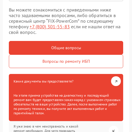
Вы можете ознакомиться с приведенными ниже
часто задаваемыми вопросами, либо обратиться в
сервисный центр “FIX-PowerCom” по следующему
телефону
+7 (800) 301-55-83
если не нашли ответ на
свой вопрос.
Общие вопросы
Вопросы по ремонту ИБП
Какие документы вы предоставляете?
На этапе приема устройства на диагностику и последующий
ремонт вам будет предоставлен заказ-наряд с указанием страховых
обязательств на ваше устройство. Далее, после выполнения работ
по ремонту техники, вы получите акт выполненных работ и
гарантийный талон.
Я уже знаю в чем неисправность и какой
ремонт необходим. Для чего проводить