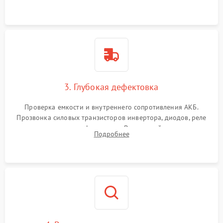
и кистей для предотвращения перегрева и замыканий.
3. Глубокая дефектовка
Проверка емкости и внутреннего сопротивления АКБ.
Прозвонка силовых транзисторов инвертора, диодов, реле
переключения и трансформатора. Визуальный поиск вздутых
Подробнее
конденсаторов и прогаров на печатной плате.