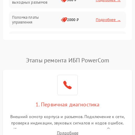
выходных разъемов
Механические повреждения
Поломка платы
Механика
2000 ₽
Подробнее →
управления
Неисправность
3000 ₽
Подробнее →
трансформатора
Повреждение
Этапы ремонта ИБП PowerCom
500 ₽
Подробнее →
конденсаторов
Поломка предохранителя
100 ₽
Подробнее →
Неисправность системы
1000 ₽
Подробнее →
охлаждения
1. Первичная диагностика
Неисправность
500 ₽
Подробнее →
Внешний осмотр корпуса и разъемов. Подключение к сети,
индикаторов
проверка индикации, звуковых сигналов и кодов ошибок.
Измерение входного и выходного напряжения. Оценка
Поломка фильтров
Подробнее
1000 ₽
Подробнее →