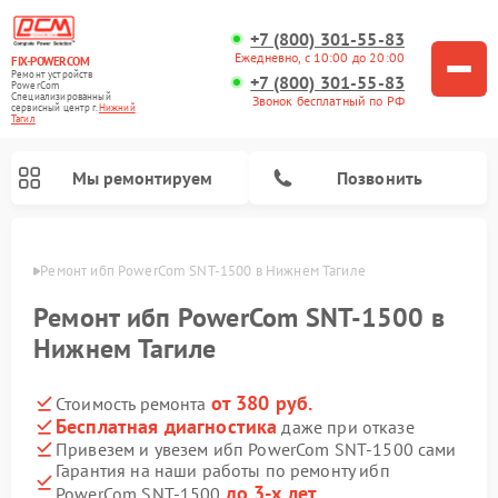
+7 (800) 301-55-83
Ежедневно, с 10:00 до 20:00
FIX-POWERCOM
Ремонт устройств
+7 (800) 301-55-83
PowerCom
Специализированный
Звонок бесплатный по РФ
cервисный центр г.
Нижний
Тагил
Мы ремонтируем
Позвонить
агиле
Ремонт ибп PowerCom SNT-1500 в Нижнем Тагиле
Ремонт ибп PowerCom SNT-1500 в
Нижнем Тагиле
от 380 руб.
Стоимость ремонта
Бесплатная диагностика
даже при отказе
Привезем и увезем ибп PowerCom SNT-1500 сами
Гарантия на наши работы по ремонту ибп
до 3-х лет
PowerCom SNT-1500