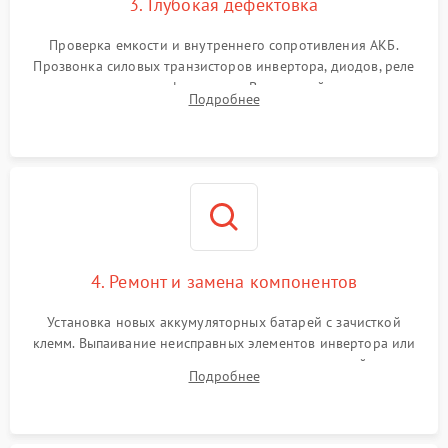
3. Глубокая дефектовка
Поломка системы защиты
1000 ₽
Подробнее →
от перегрузок
Проверка емкости и внутреннего сопротивления АКБ.
Прозвонка силовых транзисторов инвертора, диодов, реле
Неисправность системы
переключения и трансформатора. Визуальный поиск вздутых
Подробнее
защиты от короткого
1500 ₽
Подробнее →
конденсаторов и прогаров на печатной плате.
замыкания
Повреждение системы
1000 ₽
Подробнее →
защиты от перегрева
Неисправность системы
защиты от
1500 ₽
Подробнее →
перенапряжения
4. Ремонт и замена компонентов
Установка новых аккумуляторных батарей с зачисткой
клемм. Выпаивание неисправных элементов инвертора или
цепи зарядки и монтаж новых радиодеталей.
Подробнее
Восстановление поврежденных токоведущих дорожек и
замена реле.