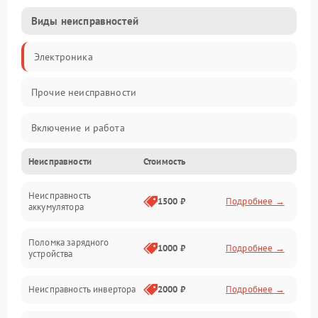
Виды неисправностей
Электроника
Прочие неисправности
Включение и работа
Неисправности
Стоимость
Работа с нагрузкой
Неисправность
Звук и индикация
1500 ₽
Подробнее →
аккумулятора
Питание и режимы
Поломка зарядного
1000 ₽
Подробнее →
устройства
Интерфейсы и связь
Неисправность инвертора
2000 ₽
Подробнее →
Температура и эксплуатация