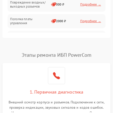
Повреждение входных/
500 ₽
Подробнее →
выходных разъемов
Механические повреждения
Поломка платы
Механика
2000 ₽
Подробнее →
управления
Неисправность
3000 ₽
Подробнее →
трансформатора
Повреждение
Этапы ремонта ИБП PowerCom
500 ₽
Подробнее →
конденсаторов
Поломка предохранителя
100 ₽
Подробнее →
Неисправность системы
1000 ₽
Подробнее →
охлаждения
1. Первичная диагностика
Неисправность
500 ₽
Подробнее →
Внешний осмотр корпуса и разъемов. Подключение к сети,
индикаторов
проверка индикации, звуковых сигналов и кодов ошибок.
Измерение входного и выходного напряжения. Оценка