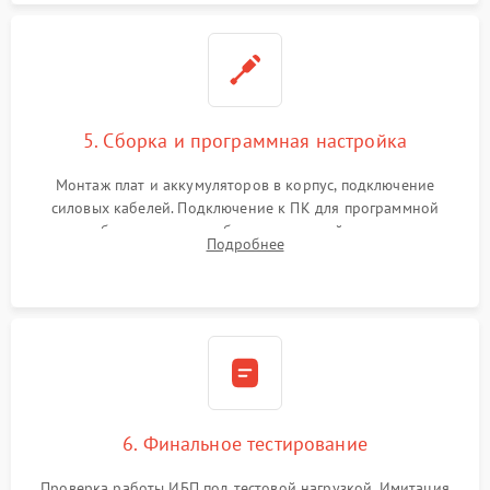
5. Сборка и программная настройка
Монтаж плат и аккумуляторов в корпус, подключение
силовых кабелей. Подключение к ПК для программной
калибровки констант батареи, настройки порогов
Подробнее
срабатывания AVR и сброса счетчиков старения АКБ.
6. Финальное тестирование
Проверка работы ИБП под тестовой нагрузкой. Имитация