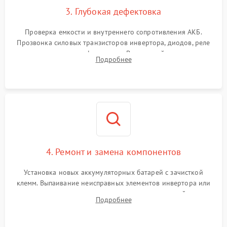
3. Глубокая дефектовка
Поломка системы защиты
1000 ₽
Подробнее →
от перегрузок
Проверка емкости и внутреннего сопротивления АКБ.
Прозвонка силовых транзисторов инвертора, диодов, реле
Неисправность системы
переключения и трансформатора. Визуальный поиск вздутых
Подробнее
защиты от короткого
1500 ₽
Подробнее →
конденсаторов и прогаров на печатной плате.
замыкания
Повреждение системы
1000 ₽
Подробнее →
защиты от перегрева
Неисправность системы
защиты от
1500 ₽
Подробнее →
перенапряжения
4. Ремонт и замена компонентов
Установка новых аккумуляторных батарей с зачисткой
клемм. Выпаивание неисправных элементов инвертора или
цепи зарядки и монтаж новых радиодеталей.
Подробнее
Восстановление поврежденных токоведущих дорожек и
замена реле.