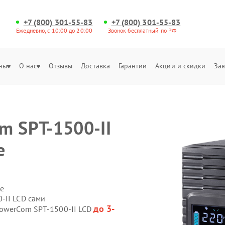
+7 (800) 301-55-83
+7 (800) 301-55-83
Ежедневно, с 10:00 до 20:00
Звонок бесплатный по РФ
ны
О нас
Отзывы
Доставка
Гарантии
Акции и скидки
Зая
е
m SPT-1500-II
е
е
-II LCD сами
до 3-
PowerCom SPT-1500-II LCD