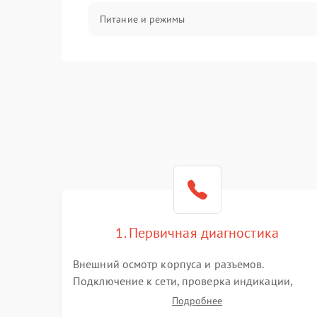
Питание и режимы
Интерфейсы и связь
Температура и эксплуатация
Механические повреждения
Механика
1. Первичная диагностика
Внешний осмотр корпуса и разъемов.
Подключение к сети, проверка индикации,
звуковых сигналов и кодов ошибок. Измерение
Подробнее
входного и выходного напряжения. Оценка