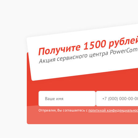
Получите 1500 рубле
Акция сервисного центра PowerCom
Отправляя, Вы соглашаетесь с
политикой конфиденциально