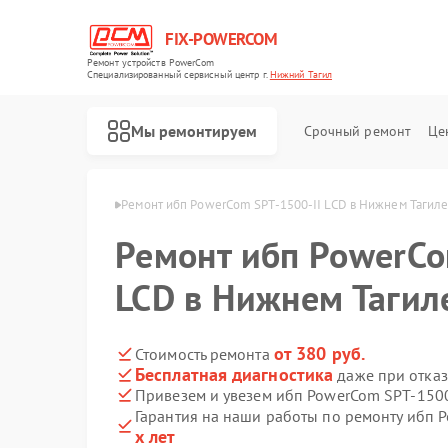
FIX-POWERCOM
Ремонт устройств PowerCom
Специализированный cервисный центр г.
Нижний Тагил
Мы ремонтируем
Срочный ремонт
Це
om в Нижнем Тагиле
Ремонт ибп PowerCom SPT-1500-II LCD в Нижнем Тагил
Ремонт ибп PowerCo
LCD в Нижнем Тагил
от 380 руб.
Стоимость ремонта
Бесплатная диагностика
даже при отказ
Привезем и увезем ибп PowerCom SPT-1500
Гарантия на наши работы по ремонту ибп 
х лет