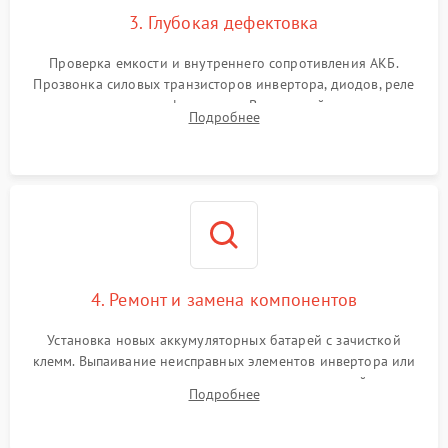
3. Глубокая дефектовка
Поломка системы защиты
1000 ₽
Подробнее →
от перегрузок
Проверка емкости и внутреннего сопротивления АКБ.
Прозвонка силовых транзисторов инвертора, диодов, реле
Неисправность системы
переключения и трансформатора. Визуальный поиск вздутых
Подробнее
защиты от короткого
1500 ₽
Подробнее →
конденсаторов и прогаров на печатной плате.
замыкания
Повреждение системы
1000 ₽
Подробнее →
защиты от перегрева
Неисправность системы
защиты от
1500 ₽
Подробнее →
перенапряжения
4. Ремонт и замена компонентов
Установка новых аккумуляторных батарей с зачисткой
клемм. Выпаивание неисправных элементов инвертора или
цепи зарядки и монтаж новых радиодеталей.
Подробнее
Восстановление поврежденных токоведущих дорожек и
замена реле.