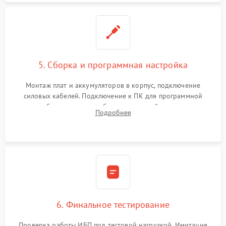
5. Сборка и программная настройка
Монтаж плат и аккумуляторов в корпус, подключение
силовых кабелей. Подключение к ПК для программной
калибровки констант батареи, настройки порогов
Подробнее
срабатывания AVR и сброса счетчиков старения АКБ.
6. Финальное тестирование
Проверка работы ИБП под тестовой нагрузкой. Имитация