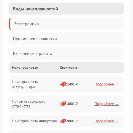
Виды неисправностей
Электроника
Прочие неисправности
Включение и работа
Неисправности
Стоимость
Работа с нагрузкой
Неисправность
Звук и индикация
1500 ₽
Подробнее →
аккумулятора
Питание и режимы
Поломка зарядного
1000 ₽
Подробнее →
устройства
Интерфейсы и связь
Неисправность инвертора
2000 ₽
Подробнее →
Температура и эксплуатация