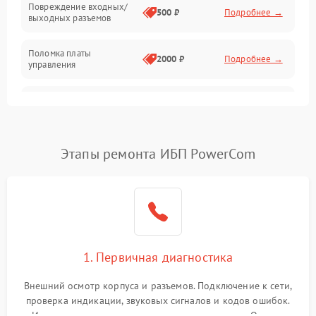
Повреждение входных/
500 ₽
Подробнее →
выходных разъемов
Механические повреждения
Поломка платы
Механика
2000 ₽
Подробнее →
управления
Неисправность
3000 ₽
Подробнее →
трансформатора
Повреждение
Этапы ремонта ИБП PowerCom
500 ₽
Подробнее →
конденсаторов
Поломка предохранителя
100 ₽
Подробнее →
Неисправность системы
1000 ₽
Подробнее →
охлаждения
1. Первичная диагностика
Неисправность
500 ₽
Подробнее →
Внешний осмотр корпуса и разъемов. Подключение к сети,
индикаторов
проверка индикации, звуковых сигналов и кодов ошибок.
Измерение входного и выходного напряжения. Оценка