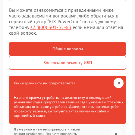
Вы можете ознакомиться с приведенными ниже
часто задаваемыми вопросами, либо обратиться в
сервисный центр “FIX-PowerCom” по следующему
телефону
+7 (800) 301-55-83
если не нашли ответ на
свой вопрос.
Общие вопросы
Вопросы по ремонту ИБП
Какие документы вы предоставляете?
На этапе приема устройства на диагностику и последующий
ремонт вам будет предоставлен заказ-наряд с указанием страховых
обязательств на ваше устройство. Далее, после выполнения работ
по ремонту техники, вы получите акт выполненных работ и
гарантийный талон.
Я уже знаю в чем неисправность и какой
ремонт необходим. Для чего проводить