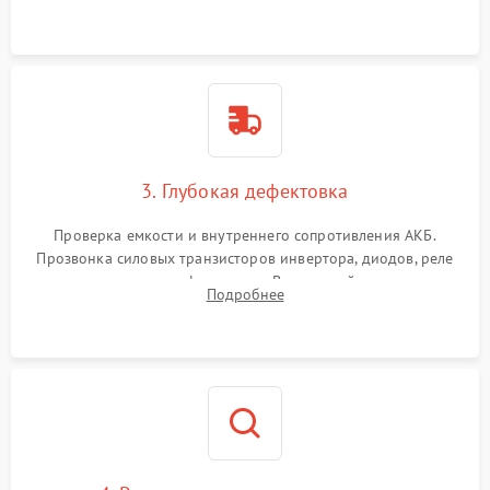
и кистей для предотвращения перегрева и замыканий.
3. Глубокая дефектовка
Проверка емкости и внутреннего сопротивления АКБ.
Прозвонка силовых транзисторов инвертора, диодов, реле
переключения и трансформатора. Визуальный поиск вздутых
Подробнее
конденсаторов и прогаров на печатной плате.