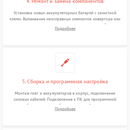
4. Ремонт и замена компонентов
Установка новых аккумуляторных батарей с зачисткой
клемм. Выпаивание неисправных элементов инвертора или
цепи зарядки и монтаж новых радиодеталей.
Подробнее
Восстановление поврежденных токоведущих дорожек и
замена реле.
5. Сборка и программная настройка
Монтаж плат и аккумуляторов в корпус, подключение
силовых кабелей. Подключение к ПК для программной
калибровки констант батареи, настройки порогов
Подробнее
срабатывания AVR и сброса счетчиков старения АКБ.