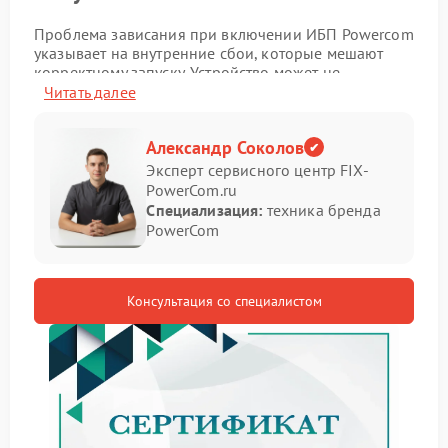
Проблема зависания при включении ИБП Powercom
указывает на внутренние сбои, которые мешают
корректному запуску. Устройство может не
переходить в рабочий режим, что ограничивает его
Читать далее
использование.
Признаки неисправности
Александр Соколов
Эксперт сервисного центр FIX-
PowerCom.ru
Распознать проблему можно по следующим
Специализация:
техника бренда
симптомам:
PowerCom
Отсутствие полной загрузки устройства
Зависание на этапе запуска
Мигающие индикаторы без перехода в рабочий
Консультация со специалистом
режим
Отсутствие реакции на команды
В таких случаях требуется ремонт Powercom,
поскольку неисправность может затрагивать
ключевые компоненты.
Что можно сделать